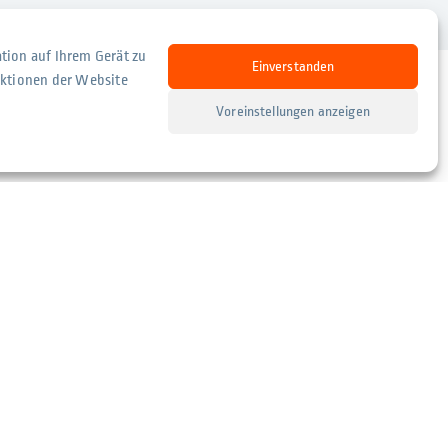
tion auf Ihrem Gerät zu
Einverstanden
nktionen der Website
Voreinstellungen anzeigen
Geschäftsbereiche Partnerunternehmen
Suter Brandschutz
Suter Mobile Pellet-Heizungen
Suter Entfeuchtungstechnik