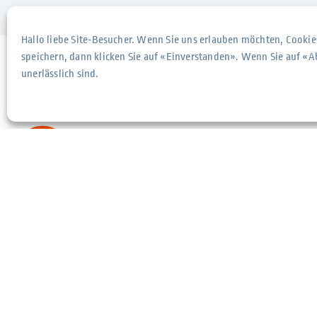
Hallo liebe Site-Besucher. Wenn Sie uns erlauben möchten, Cookie
speichern, dann klicken Sie auf «Einverstanden». Wenn Sie auf «A
unerlässlich sind.
Technische i
Start
Unterne
Team
Kundenr
Kontakt
AGB