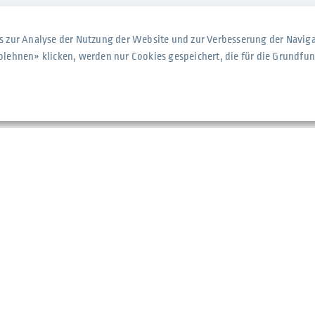
s zur Analyse der Nutzung der Website und zur Verbesserung der Naviga
blehnen» klicken, werden nur Cookies gespeichert, die für die Grundfu
solationen
Standort
Suter Isolationen AG
Stelzenstrasse 2
hmen
8152 Glattpark (Opfikon)
+41 44 743 51 51
eferenzen