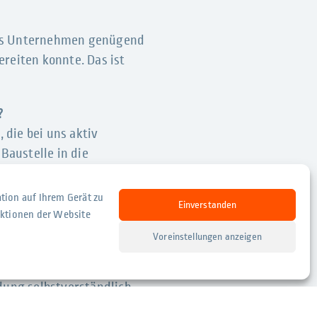
 das Unternehmen genügend
reiten konnte. Das ist
?
, die bei uns aktiv
Baustelle in die
kräftig unterstützt hat.
tion auf Ihrem Gerät zu
Einverstanden
nktionen der Website
Sie?
Voreinstellungen anzeigen
Recruiting zuständig,
en bis hin zu den
dung selbstverständlich