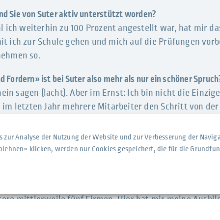
ind Sie von Suter aktiv unterstützt worden?
hl ich weiterhin zu 100 Prozent angestellt war, hat mir
t ich zur Schule gehen und mich auf die Prüfungen vorbe
nehmen so.
nd Fordern» ist bei Suter also mehr als nur ein schöner Spruch
nein sagen (lacht). Aber im Ernst: Ich bin nicht die Einzige
im letzten Jahr mehrere Mitarbeiter den Schritt von der 
auch, weil Suter die Ausbildung an der Handelsschule tat
s – gerade was die Mitarbeiterförderung betrifft!
s zur Analyse der Nutzung der Website und zur Verbesserung der Naviga
blehnen» klicken, werden nur Cookies gespeichert, die für die Grundfu
erin Personal und Buchhaltung. Was bedeutet das konkret für 
ti und Andreas Ernst ist unser Team nicht nur für das 
 auch die ganze Finanzbuchhaltung – vom Rechnungswes
ere mittlerweile fünf Firmen. Hier hat mir meine Ausbil
tes Jahr abschliessen konnte.