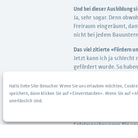
Und bei dieser Ausbildung s
Ja, sehr sogar. Denn obwo
Freiraum eingeräumt, dami
nicht bei jedem Bauunter
Das viel zitierte «Fördern u
Jetzt kann ich ja schlecht 
gefördert wurde. So haben 
Projektleitung gemacht – 
Sie sehen: Bei uns geht wa
Hallo liebe Site-Besucher. Wenn Sie uns erlauben möchten, Cookie
speichern, dann klicken Sie auf «Einverstanden». Wenn Sie auf «A
Ihr Titel laut Sachbearbeit
unerlässlich sind.
Zusammen mit Samanta Lich
sondern wir verantworten
Erfolgsrechnungen für uns
sehr geholfen, die ich letz